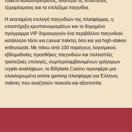
πακέτο καλωσορίσματος, ιδιαίτερα τις απαιτήσεις
τζιραρίσματος και τα επιλέξιμα παιχνίδια.
Η εκτεταμένη επιλογή παιχνιδιών της πλατφόρμας, η
υποστήριξη κρυπτονομισμάτων και το δομημένο
πρόγραμμα VIP δημιουργούν ένα περιβάλλον παιχνιδιού
κατάλληλο τόσο για casual παίκτες όσο και για high-stakes
enthusiasts. Με πάνω από 100 παρόχους λογισμικού,
εβδομαδιαίες προσθήκες παιχνιδιών και πολλαπλές
τραπεζικές επιλογές, συμπεριλαμβανομένων γρήγορων
crypto αναλήψεων, το Billybets Casino προσφέρει μια
ολοκληρωμένη online gaming πλατφόρμα για Έλληνες
παίκτες που αναζητούν ποικιλία και αξιοπιστία.