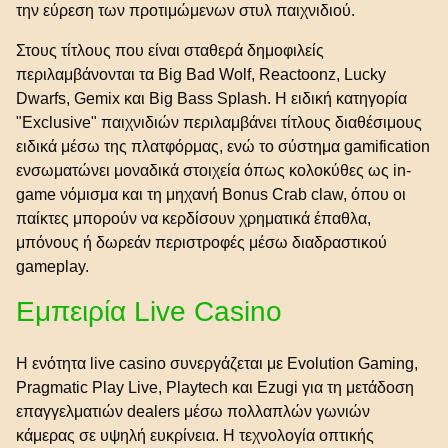
την εύρεση των προτιμώμενων στυλ παιχνιδιού.
Στους τίτλους που είναι σταθερά δημοφιλείς
περιλαμβάνονται τα Big Bad Wolf, Reactoonz, Lucky
Dwarfs, Gemix και Big Bass Splash. Η ειδική κατηγορία
"Exclusive" παιχνιδιών περιλαμβάνει τίτλους διαθέσιμους
ειδικά μέσω της πλατφόρμας, ενώ το σύστημα gamification
ενσωματώνει μοναδικά στοιχεία όπως κολοκύθες ως in-
game νόμισμα και τη μηχανή Bonus Crab claw, όπου οι
παίκτες μπορούν να κερδίσουν χρηματικά έπαθλα,
μπόνους ή δωρεάν περιστροφές μέσω διαδραστικού
gameplay.
Εμπειρία Live Casino
Η ενότητα live casino συνεργάζεται με Evolution Gaming,
Pragmatic Play Live, Playtech και Ezugi για τη μετάδοση
επαγγελματιών dealers μέσω πολλαπλών γωνιών
κάμερας σε υψηλή ευκρίνεια. Η τεχνολογία οπτικής