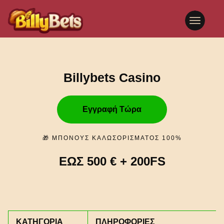
Billybets Casino
Εγγραφή Τώρα
🎁 ΜΠΌΝΟΥΣ ΚΑΛΩΣΟΡΊΣΜΑΤΟΣ 100%
ΕΩΣ 500 € + 200FS
ΚΑΤΗΓΟΡΊΑ
ΠΛΗΡΟΦΟΡΊΕΣ