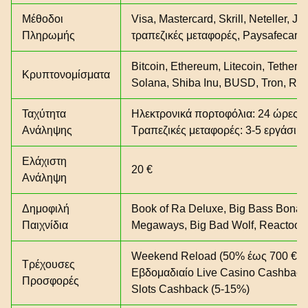
Μέθοδοι
Visa, Mastercard, Skrill, Neteller, Je
Πληρωμής
τραπεζικές μεταφορές, Paysafecard,
Bitcoin, Ethereum, Litecoin, Tethe
Κρυπτονομίσματα
Solana, Shiba Inu, BUSD, Tron, Ri
Ταχύτητα
Ηλεκτρονικά πορτοφόλια: 24 ώρες, Κ
Ανάληψης
Τραπεζικές μεταφορές: 3-5 εργάσιμε
Ελάχιστη
20 €
Ανάληψη
Δημοφιλή
Book of Ra Deluxe, Big Bass Bona
Παιχνίδια
Megaways, Big Bad Wolf, Reactoon
Weekend Reload (50% έως 700 € + 
Τρέχουσες
Εβδομαδιαίο Live Casino Cashback
Προσφορές
Slots Cashback (5-15%)