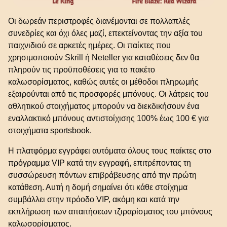
Οι δωρεάν περιστροφές διανέμονται σε πολλαπλές
συνεδρίες και όχι όλες μαζί, επεκτείνοντας την αξία του
παιχνιδιού σε αρκετές ημέρες. Οι παίκτες που
χρησιμοποιούν Skrill ή Neteller για καταθέσεις δεν θα
πληρούν τις προϋποθέσεις για το πακέτο
καλωσορίσματος, καθώς αυτές οι μέθοδοι πληρωμής
εξαιρούνται από τις προσφορές μπόνους. Οι λάτρεις του
αθλητικού στοιχήματος μπορούν να διεκδικήσουν ένα
εναλλακτικό μπόνους αντιστοίχισης 100% έως 100 € για
στοιχήματα sportsbook.
Η πλατφόρμα εγγράφει αυτόματα όλους τους παίκτες στο
πρόγραμμα VIP κατά την εγγραφή, επιτρέποντας τη
συσσώρευση πόντων επιβράβευσης από την πρώτη
κατάθεση. Αυτή η δομή σημαίνει ότι κάθε στοίχημα
συμβάλλει στην πρόοδο VIP, ακόμη και κατά την
εκπλήρωση των απαιτήσεων τζιραρίσματος του μπόνους
καλωσορίσματος.