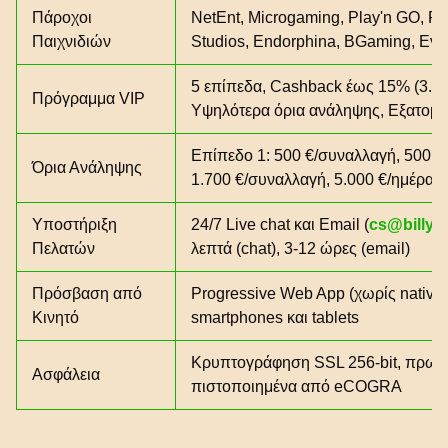
Πάροχοι
NetEnt, Microgaming, Play'n GO, Pr
Παιχνιδιών
Studios, Endorphina, BGaming, Evol
5 επίπεδα, Cashback έως 15% (3.0
Πρόγραμμα VIP
Υψηλότερα όρια ανάληψης, Εξατομ
Επίπεδο 1: 500 €/συναλλαγή, 500 €/
Όρια Ανάληψης
1.700 €/συναλλαγή, 5.000 €/ημέρα, 
Υποστήριξη
24/7 Live chat και Email (
cs@billyb
Πελατών
λεπτά (chat), 3-12 ώρες (email)
Πρόσβαση από
Progressive Web App (χωρίς native 
Κινητό
smartphones και tablets
Κρυπτογράφηση SSL 256-bit, πρωτό
Ασφάλεια
πιστοποιημένα από eCOGRA