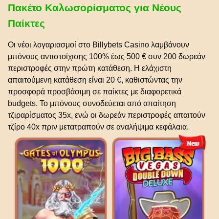
Πακέτο Καλωσορίσματος για Νέους
Παίκτες
Οι νέοι λογαριασμοί στο Billybets Casino λαμβάνουν
μπόνους αντιστοίχισης 100% έως 500 € συν 200 δωρεάν
περιστροφές στην πρώτη κατάθεση. Η ελάχιστη
απαιτούμενη κατάθεση είναι 20 €, καθιστώντας την
προσφορά προσβάσιμη σε παίκτες με διαφορετικά
budgets. Το μπόνους συνοδεύεται από απαίτηση
τζιραρίσματος 35x, ενώ οι δωρεάν περιστροφές απαιτούν
τζίρο 40x πριν μετατραπούν σε αναλήψιμα κεφάλαια.