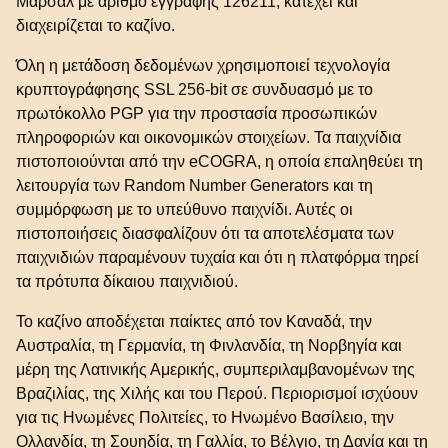
Μάρσαλ με αριθμό εγγραφής 126211, κατέχει και
διαχειρίζεται το καζίνο.
Όλη η μετάδοση δεδομένων χρησιμοποιεί τεχνολογία
κρυπτογράφησης SSL 256-bit σε συνδυασμό με το
πρωτόκολλο PGP για την προστασία προσωπικών
πληροφοριών και οικονομικών στοιχείων. Τα παιχνίδια
πιστοποιούνται από την eCOGRA, η οποία επαληθεύει τη
λειτουργία των Random Number Generators και τη
συμμόρφωση με το υπεύθυνο παιχνίδι. Αυτές οι
πιστοποιήσεις διασφαλίζουν ότι τα αποτελέσματα των
παιχνιδιών παραμένουν τυχαία και ότι η πλατφόρμα τηρεί
τα πρότυπα δίκαιου παιχνιδιού.
Το καζίνο αποδέχεται παίκτες από τον Καναδά, την
Αυστραλία, τη Γερμανία, τη Φινλανδία, τη Νορβηγία και
μέρη της Λατινικής Αμερικής, συμπεριλαμβανομένων της
Βραζιλίας, της Χιλής και του Περού. Περιορισμοί ισχύουν
για τις Ηνωμένες Πολιτείες, το Ηνωμένο Βασίλειο, την
Ολλανδία, τη Σουηδία, τη Γαλλία, το Βέλγιο, τη Δανία και τη