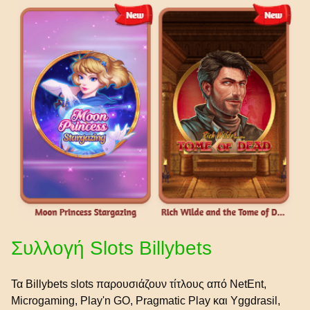
Συλλογή Slots Billybets
Τα Billybets slots παρουσιάζουν τίτλους από NetEnt,
Microgaming, Play'n GO, Pragmatic Play και Yggdrasil,